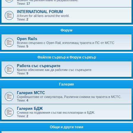
момент на рипейнтване и разработване.
Теми:
17
INTERNATIONAL FORUM
A forum for all fans around the world.
Теми:
2
Форум
Open Rails
Всичко свързано с Open Rail, използващ трасета и ПС от МСТС
Теми:
5
Файлов сървър и Форум сървър
Работа със сървърите
Кратко обяснение как да работим със сървърите
Теми:
9
Галерия
Галерия МСТС
Скрийншотове от симулатора. Различни снимки на трасета в МСТС.
Теми:
4
Галерия БДЖ
Снимки на подвижния състав експлоатиран в БДЖ.
Теми:
2
Общи и други теми