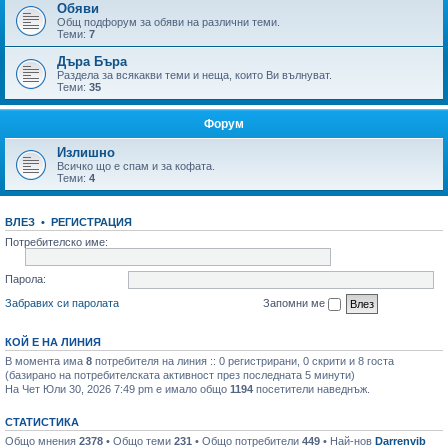
Обяви
Общ подфорум за обяви на различни теми.
Теми:
7
Дъра Бъра
Раздела за всякакви теми и неща, които Ви вълнуват.
Теми:
35
Форум
Излишно
Всичко що е спам и за кофата.
Теми:
4
ВЛЕЗ
•
РЕГИСТРАЦИЯ
Потребителско име:
Парола:
Забравих си паролата
Запомни ме
КОЙ Е НА ЛИНИЯ
В момента има
8
потребителя на линия :: 0 регистрирани, 0 скрити и 8 госта
(базирано на потребителската активност през последната 5 минути)
На Чет Юли 30, 2026 7:49 pm е имало общо
1194
посетители наведнъж.
СТАТИСТИКА
Общо мнения
2378
• Общо теми
231
• Общо потребители
449
• Най-нов
Darrenvib