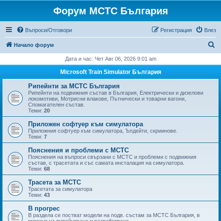
Форум МСТС България
Въпроси/Отговори
Регистрация
Влез
Т
Начало форум
ъ
Дата и час: Чет Авг 06, 2026 9:01 am
р
Microsoft Train Simulator България
с
Рипейнти за МСТС България
е
Рипейнти на подвижния състав в България, Електрически и дизелови
локомотиви, Мотрисни влакове, Пътнически и товарни вагони,
н
Спомагателен състав.
Теми:
20
е
Приложен софтуер към симулатора
Приложния софтуер към симулатора, Ъпдейти, скриинове.
Теми:
7
Пояснения и проблеми с МСТС
Пояснения на въпроси свързани с МСТС и проблеми с подвижния
състав, с трасетата и със самата инсталация на симулатора.
Теми:
68
Трасета за МСТС
Трасетата за симулатора
Теми:
43
В прогрес
В раздела се постват модели на подв. състам за МСТС България, в