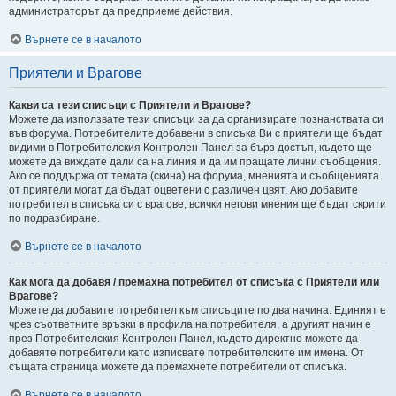
администраторът да предприеме действия.
Върнете се в началото
Приятели и Врагове
Какви са тези списъци с Приятели и Врагове?
Можете да използвате тези списъци за да организирате познанствата си
във форума. Потребителите добавени в списъка Ви с приятели ще бъдат
видими в Потребителския Контролен Панел за бърз достъп, където ще
можете да виждате дали са на линия и да им пращате лични съобщения.
Ако се поддържа от темата (скина) на форума, мненията и съобщенията
от приятели могат да бъдат оцветени с различен цвят. Ако добавите
потребител в списъка си с врагове, всички негови мнения ще бъдат скрити
по подразбиране.
Върнете се в началото
Как мога да добавя / премахна потребител от списъка с Приятели или
Врагове?
Можете да добавите потребител към списъците по два начина. Единият е
чрез съответните връзки в профила на потребителя, а другият начин е
през Потребителския Контролен Панел, където директно можете да
добавяте потребители като изписвате потребителските им имена. От
същата страница можете да премахнете потребители от списъка.
Върнете се в началото