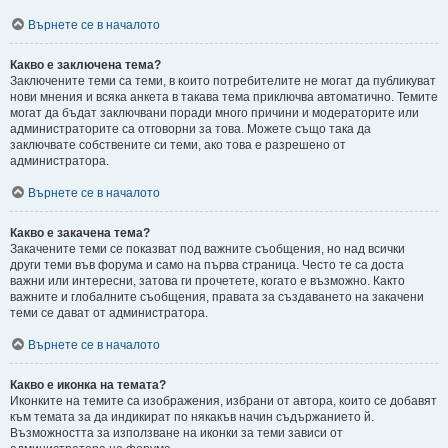
Върнете се в началото
Какво е заключена тема?
Заключените теми са теми, в които потребителите не могат да публикуват
нови мнения и всяка анкета в такава тема приключва автоматично. Темите
могат да бъдат заключвани поради много причини и модераторите или
администраторите са отговорни за това. Можете също така да
заключвате собствените си теми, ако това е разрешено от
администратора.
Върнете се в началото
Какво е закачена тема?
Закачените теми се показват под важните съобщения, но над всички
други теми във форума и само на първа страница. Често те са доста
важни или интересни, затова ги прочетете, когато е възможно. Както
важните и глобалните съобщения, правата за създаването на закачени
теми се дават от администратора.
Върнете се в началото
Какво е иконка на темата?
Иконките на темите са изображения, избрани от автора, които се добавят
към темата за да индикират по някакъв начин съдържанието й.
Възможността за използване на иконки за теми зависи от