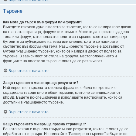
Търсене
Как мога да търся във форум или форуми?
Въведете ключова дума в полето за търсене, което се намира горе дясно
на главната страница, форумите и темите. Можете да търсите в дадена
тема или форум, като ползвате полето за търсене, което се намира до
бутоните за публикуване на тема или мнение, когато се намирате
съответно във форум или тема. Разширеното търсене е достъпно от
бутона “Разширено търсене”, който се намира в дясно от полето за
търсене. В зависимост от стила на форума, местоположението и
функциите на полето за търсене могат да се различават.
Върнете се в началото
Защо търсенето ми не връща резултати?
Най-вероятно търсената ключова фраза не е била конкретна и е
съдържала твърде много общи термини, които не се индексират от
phpBB. Бъдете по-специфични и използвайте настройките, които са
достъпни в Разширеното търсене.
Върнете се в началото
Защо търсенето ми връща празна страница!?
Вашата заявка е върнала твърде много резултати, които не могат да се
обработят от сървъра. Използвайте “Разширено търсене” и бъдете по-