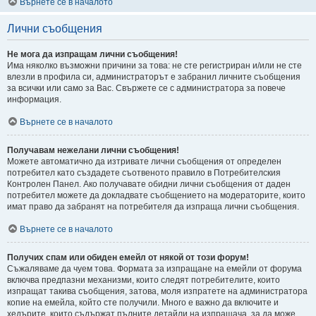
Върнете се в началото
Лични съобщения
Не мога да изпращам лични съобщения!
Има няколко възможни причини за това: не сте регистриран и/или не сте
влезли в профила си, администраторът е забранил личните съобщения
за всички или само за Вас. Свържете се с администратора за повече
информация.
Върнете се в началото
Получавам нежелани лични съобщения!
Можете автоматично да изтривате лични съобщения от определен
потребител като създадете съотвеното правило в Потребителския
Контролен Панел. Ако получавате обидни лични съобщения от даден
потребител можете да докладвате съобщението на модераторите, които
имат право да забранят на потребителя да изпраща лични съобщения.
Върнете се в началото
Получих спам или обиден емейл от някой от този форум!
Съжаляваме да чуем това. Формата за изпращане на емейли от форума
включва предпазни механизми, които следят потребителите, които
изпращат такива съобщения, затова, моля изпратете на администратора
копие на емейла, който сте получили. Много е важно да включите и
хедърите, които съдържат пълните детайли на изпращача, за да може