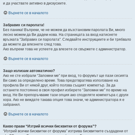
и да участвате активно в дискусиите.
Върнете се в началото
Забравих си паролата!
Без паника! Въпреки, че не можем да възстановим паролата Ви, много
лесно можем да Ви дадем нова. На страницата за вход натиснете
връзката "Забравих си паролата". Следвайте инструкциите и би трябвало
да можете да влезнете след това.
Ако въпреки това не успеете да влезете се свържете с администратор.
Върнете се в началото
Защо излизам автоматично?
Ако не сте избрали “Запомни ме” при вход, то форумът ще пази сесията
Ви само за определено време. Това предотвратява използване на
профила Ви от някой друг, който ползва същият компютър. За да
останете постоянно в своя профил изберете “Запомни ме” по време на
вход. Не Ви препоръчваме тази опция ако споделяте компютъра с други
хора. Ако не виждате такава опция това значи, че администратора я е
забранил.
Върнете се в началото
Какво прави “Изтрий всички бисквитки от форума”?
“Изтрий всички бисквитки от форума” изтрива бисквитките създадени от