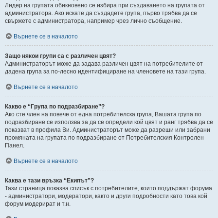
Лидер на групата обикновено се избира при създаването на групата от
администратора. Ако искате да създадете група, първо трябва да се
свържете с администратора, например чрез лично съобщение.
Върнете се в началото
Защо някои групи са с различен цвят?
Администраторът може да задава различен цвят на потребителите от
дадена група за по-лесно идентифициране на членовете на тази група.
Върнете се в началото
Какво е “Група по подразбиране”?
Ако сте член на повече от една потребителска група, Вашата група по
подразбиране се използва за да се определи кой цвят и ранг трябва да се
показват в профила Ви. Администраторът може да разреши или забрани
промяната на групата по подразбиране от Потребителския Контролен
Панел.
Върнете се в началото
Каква е тази връзка “Екипът”?
Тази страница показва списък с потребителите, които поддържат форума
- администратори, модератори, както и други подробности като това кой
форум модерират и т.н.