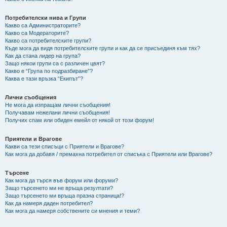
Потребителски нива и Групи
Какво са Администраторите?
Какво са Модераторите?
Какво са потребителските групи?
Къде мога да видя потребителските групи и как да се присъединя към тях?
Как да стана лидер на група?
Защо някои групи са с различен цвят?
Какво е “Група по подразбиране”?
Каква е тази връзка “Екипът”?
Лични съобщения
Не мога да изпращам лични съобщения!
Получавам нежелани лични съобщения!
Получих спам или обиден емейл от някой от този форум!
Приятели и Врагове
Какви са тези списъци с Приятели и Врагове?
Как мога да добавя / премахна потребител от списъка с Приятели или Врагове?
Търсене
Как мога да търся във форум или форуми?
Защо търсенето ми не връща резултати?
Защо търсенето ми връща празна страница!?
Как да намеря даден потребител?
Как мога да намеря собствените си мнения и теми?