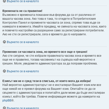
Върнете се в началото
Времената не са правилни!
Възможно е времената показани във форума да са от различна от
вашата часова зона. Ако това е така, то отидете в Потребителския
Контролен Панел и променете часовата си зона, спрямо това къде се
намирате в момента. Имайте предвид, че смяната на часовата зона, както
и повечето настройки са разрешени само за регистрирани потребители.
Ако не сте се регистрирали, сега е времето да го направите.
Върнете се в началото
Промених си часовата зона, но времето все още е грешно!
Ако сте сигурни, че сте избрали правилната часова зона и времето все
още не е правилно, тогава часовникът на сървъра най-вероятно е
грешен. Моля, уведомете администратора за да поправи проблема.
Върнете се в началото
Езикът ми не е сред тези в списъка, от които мога да избера!
Най вероятно администраторът не е инсталирал Вашият език или все
още никой не е превел форума на Вашият език. Опитайте се да се
свържете с администратора и попитайте дали може да бъде инсталиран
езикът, който Ви трябва. Повече информация можете да намерите на
phpBB
®.
Върнете се в началото