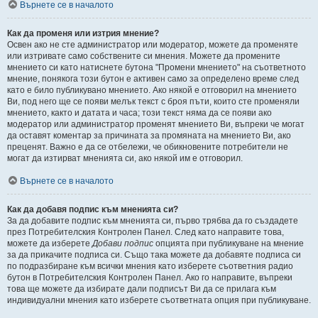
Върнете се в началото
Как да променя или изтрия мнение?
Освен ако не сте администратор или модератор, можете да променяте
или изтривате само собствените си мнения. Можете да промените
мнението си като натиснете бутона "Промени мнението" на съответното
мнение, понякога този бутон е активен само за определено време след
като е било публикувано мнението. Ако някой е отговорил на мнението
Ви, под него ще се появи мелък текст с броя пъти, които сте променяли
мнението, както и датата и часа; този текст няма да се появи ако
модератор или администратор променят мнението Ви, въпреки че могат
да оставят коментар за причината за промяната на мнението Ви, ако
преценят. Важно е да се отбележи, че обикновените потребители не
могат да изтирват мненията си, ако някой им е отговорил.
Върнете се в началото
Как да добавя подпис към мненията си?
За да добавите подпис към мненията си, първо трябва да го създадете
през Потребителския Контролен Панел. След като направите това,
можете да изберете
Добави подпис
опцията при публикуване на мнение
за да прикачите подписа си. Също така можете да добавяте подписа си
по подразбиране към всички мнения като изберете съответния радио
бутон в Потребителския Контролен Панел. Ако го направите, въпреки
това ще можете да избирате дали подписът Ви да се прилага към
индивидуални мнения като изберете съответната опция при публикуване.