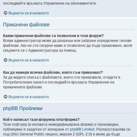
последвайте връзката Управление на абонаментите.
Върнете се в началото
Прикачени файлове
Какви прикачени файлове са позволени в този форум?
Всеки администратор може да разреши или забрани определени типове
файлове. Ако не сте сигурни какво е позволено да бъде прикачвано, моля
свържете се с Администратора за помощ.
Върнете се в началото
Как да намеря всички файлове, които съм прикачвал?
За да видите списък с файловете, които сте прикачвали, отидете в
Потребителския панел и последвайте връзката Управление на
прикачените файлове.
Върнете се в началото
phpBB Проблеми
Кой е написал тази форумна платформа?
Този софтуер (в неговата немодифицирана форма) е произведен,
публикуван и защитен от копиране от
phpBB Limited
. Разпространява се
под GNU General Public лиценз, версия 2 (GPL-2.0) и може да бъде