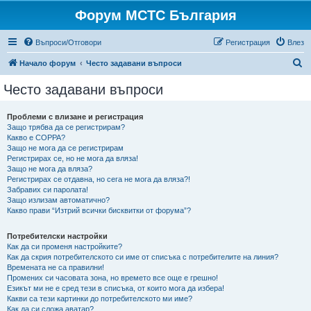
Форум МСТС България
Въпроси/Отговори
Регистрация
Влез
Т
Начало форум
Често задавани въпроси
ъ
Често задавани въпроси
р
с
Проблеми с влизане и регистрация
Защо трябва да се регистрирам?
е
Какво е COPPA?
н
Защо не мога да се регистрирам
Регистрирах се, но не мога да вляза!
е
Защо не мога да вляза?
Регистрирах се отдавна, но сега не мога да вляза?!
Забравих си паролата!
Защо излизам автоматично?
Какво прави “Изтрий всички бисквитки от форума”?
Потребителски настройки
Как да си променя настройките?
Как да скрия потребителското си име от списъка с потребителите на линия?
Времената не са правилни!
Промених си часовата зона, но времето все още е грешно!
Езикът ми не е сред тези в списъка, от които мога да избера!
Какви са тези картинки до потребителското ми име?
Как да си сложа аватар?