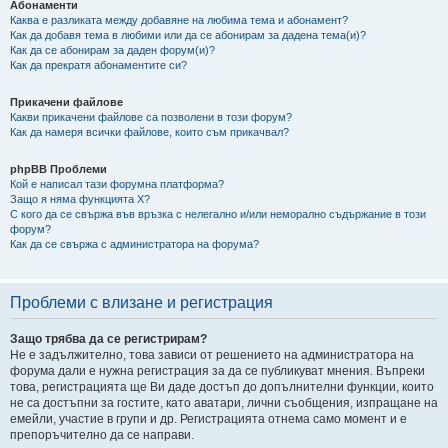
Абонаменти
Каква е разликата между добавяне на любима тема и абонамент?
Как да добавя тема в любими или да се абонирам за дадена тема(и)?
Как да се абонирам за даден форум(и)?
Как да прекратя абонаментите си?
Прикачени файлове
Какви прикачени файлове са позволени в този форум?
Как да намеря всички файлове, които съм прикачвал?
phpBB Проблеми
Кой е написал тази форумна платформа?
Защо я няма функцията X?
С кого да се свържа във връзка с нелегално и/или неморално съдържание в този
форум?
Как да се свържа с администратора на форума?
Проблеми с влизане и регистрация
Защо трябва да се регистрирам?
Не е задължително, това зависи от решението на администратора на
форума дали е нужна регистрация за да се публикуват мнения. Въпреки
това, регистрацията ще Ви даде достъп до допълнителни функции, които
не са достъпни за гостите, като аватари, лични съобщения, изпращане на
емейли, участие в групи и др. Регистрацията отнема само момент и е
препоръчително да се направи.