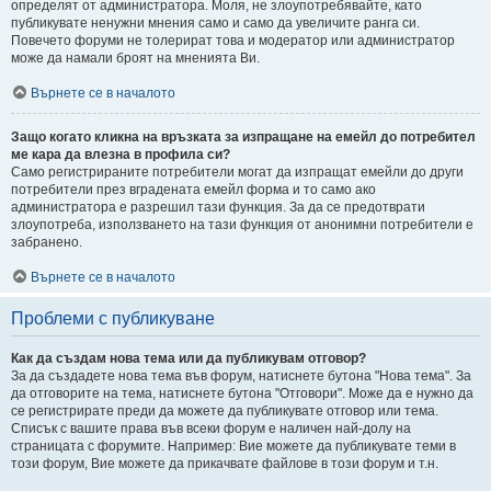
определят от администратора. Моля, не злоупотребявайте, като
публикувате ненужни мнения само и само да увеличите ранга си.
Повечето форуми не толерират това и модератор или администратор
може да намали броят на мненията Ви.
Върнете се в началото
Защо когато кликна на връзката за изпращане на емейл до потребител
ме кара да влезна в профила си?
Само регистрираните потребители могат да изпращат емейли до други
потребители през вградената емейл форма и то само ако
администратора е разрешил тази функция. За да се предотврати
злоупотреба, използването на тази функция от анонимни потребители е
забранено.
Върнете се в началото
Проблеми с публикуване
Как да създам нова тема или да публикувам отговор?
За да създадете нова тема във форум, натиснете бутона "Нова тема". За
да отговорите на тема, натиснете бутона "Отговори". Може да е нужно да
се регистрирате преди да можете да публикувате отговор или тема.
Списък с вашите права във всеки форум е наличен най-долу на
страницата с форумите. Например: Вие можете да публикувате теми в
този форум, Вие можете да прикачвате файлове в този форум и т.н.