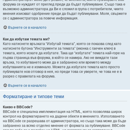
форума се нуждаят от преглед преди да бъдат публикувани. Също така е
възможно администратора да Ви е сложил в група с потребители, чиито
мнения изискват одобрение преди да бъдат публикувани. Моля, свържете
се с администратора за повече информация.
Върнете се в началото
Как да избутам темата ми?
Като натиснете връзката “Избутай темата”, която се показва след като
натиснете бутона “Инструменти за темата” (иконка с гаечен ключ) в
темата, която искате да избутате. Така ще “избутате” темата най-горе на
първа страница във форума, в който се намира. Ако не виждате тази
връзка, то избутването може да е забранено или времето между
избутванията не е изминало. Можете да избутате темата като просто
публикувате нов отговор в нея, но преди това се уверете, че това не е в
разрез с правилата на форума.
Върнете се в началото
Форматиране и типове теми
Какво е BBCode?
BBCode е специална имплементация на HTML, която позволява широк
контрол на форматирането на дадени обекти в мнението. Използването
на BBCode се разрешава от администратора, но също така може да бъде
забранено за всяко отделно мнение от формата за публикуване. BBCode