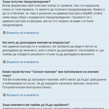
Защо получих предупреждение?
Всеки форум има свой собствен набор от правила. Ако сте нарушили,
някое от тези правила, то можете да получите предупреждение. Важно е
да се отбележи, че това е решение на администратора и phpBB Limited
няма нищо общо с издадените предупреждения. Свържете се с
администратора на форума, ако не сте сигурен за какво сте били
предупредени.
Върнете се в началото
Как мога да докладвам мнения на модератор?
Ако администратора го е позволил, би трябвало да видите бутон за
докладване до мнението, което искате да докладвате. Натискайки го, ще
трябва да следвате указаните стъпки за да докладвате мнението.
Върнете се в началото
Какво прави бутона “Запази чернова” при публикуване на мнение/
тема?
Той Ви позволява да запазвате чернови, който могат да бъдат довършени
и публикувани по-късно. За да заредите записана чернова, посетете
Потребителския Контролен Панел.
Върнете се в началото
Защо мнението ми трябва да бъде одобрено?
Администраторът може да е решил, че мненията, които публикувате във