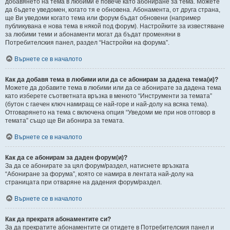
добавянето на тема в любими е повече като абониране за тема. Можете
да бъдете уведомен, когато тя е обновена. Абонамента, от друга страна,
ще Ви уведоми когато тема или форум бъдат обновени (например
публикувана е нова тема в някой под форум). Настройките за известяване
за любими теми и абонаменти могат да бъдат променяни в
Потребителския панел, раздел “Настройки на форума”.
Върнете се в началото
Как да добавя тема в любими или да се абонирам за дадена тема(и)?
Можете да добавите тема в любими или да се абонирате за дадена тема
като изберете съответната връзка в менюто “Инструменти за темата”
(бутон с гаечен ключ намиращ се най-горе и най-долу на всяка тема).
Отговарянето на тема с включена опция “Уведоми ме при нов отговор в
темата” също ще Ви абонира за темата.
Върнете се в началото
Как да се абонирам за даден форум(и)?
За да се абонирате за цял форум/раздел, натиснете връзката
“Абониране за форума”, която се намира в лентата най-долу на
страницата при отваряне на дадения форум/раздел.
Върнете се в началото
Как да прекратя абонаментите си?
За да прекратите абонаментите си отидете в Потребителския панел и