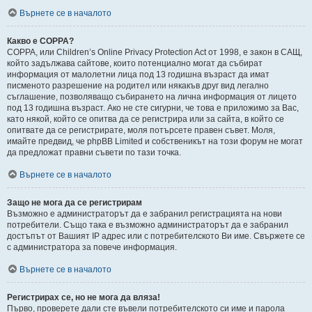
Върнете се в началото
Какво е COPPA?
COPPA, или Children’s Online Privacy Protection Act от 1998, е закон в САЩ,
който задължава сайтове, които потенциално могат да събират
информация от малолетни лица под 13 годишна възраст да имат
писменото разрешение на родител или някакъв друг вид легално
съглашение, позволяващо събирането на лична информация от лицето
под 13 годишна възраст. Ако не сте сигурни, че това е приложимо за Вас,
като някой, който се опитва да се регистрира или за сайта, в който се
опитвате да се регистрирате, моля потърсете правен съвет. Моля,
имайте предвид, че phpBB Limited и собственикът на този форум не могат
да предложат правни съвети по тази точка.
Върнете се в началото
Защо не мога да се регистрирам
Възможно е администраторът да е забранил регистрацията на нови
потребители. Също така е възможно администраторът да е забранил
достъпът от Вашият IP адрес или с потребителското Ви име. Свържете се
с администратора за повече информация.
Върнете се в началото
Регистрирах се, но не мога да вляза!
Първо, проверете дали сте въвели потребителското си име и парола