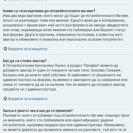
Какви са тези картинки до потребителското ми име?
Има два вида картинки, които могат да бъдат до потребителското Ви име,
когато се разглеждат теми или мнения. Едната може да е изображение,
асоциирано с вашия ранг, най-често във формата на звезди, квадратчета
или точки, индикиращи колко мнения сте публикувал или Вашият статус
във форума. Другата картинка, обикновено по-голяма, е известна като
аватар и обикновено е уникална или персонална за всеки потребител.
Върнете се в началото
Как да си сложа аватар?
В Потребителския Контролен Панел, в раздел “Профил” можете да
добавите аватар от един от следните четири типа: Gravatar, Галерия,
Външен или да качите свой собствен. В зависимост от решението на
администратора на форума, възможно е аватарите да са забранени или
някои от типовете да не са налични. Ако не можете да ползвате аватар,
свържете се с администратора.
Върнете се в началото
Какъв е рангът ми и как да го променя?
Ранговете, които се появяват под потребителското Ви име, показват броя
на мненията, които сте публикували или идентифицират дадени
потребители, например модератори или администратори. Обикновено,
не можете директно да промените имената на ранговете, тъй като те се