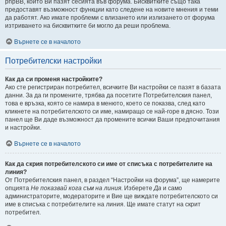
phpBB, които Ви пазят сесията във форума. Бисквитките също така
предоставят възможност функции като следене на новите мнения и теми
да работят. Ако имате проблеми с влизането или излизането от форума
изтриването на бисквитките би могло да реши проблема.
Върнете се в началото
Потребителски настройки
Как да си променя настройките?
Ако сте регистриран потребител, всичките Ви настройки се пазят в базата
данни. За да ги промените, трябва да посетите Потребителския панел,
това е връзка, която се намира в менюто, което се показва, след като
кликнете на потребителското си име, намиращо се най-горе в дясно. Този
панел ще Ви даде възможност да промените всички Ваши предпочитания
и настройки.
Върнете се в началото
Как да скрия потребителското си име от списъка с потребителите на
линия?
От Потребителския панел, в раздел “Настройки на форума”, ще намерите
опцията
Не показвай кога съм на линия
. Изберете
Да
и само
администраторите, модераторите и Вие ще виждате потребителското си
име в списъка с потребителите на линия. Ще имате статут на скрит
потребител.