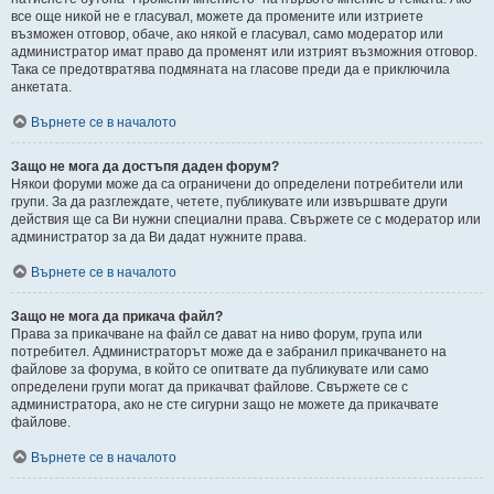
все още никой не е гласувал, можете да промените или изтриете
възможен отговор, обаче, ако някой е гласувал, само модератор или
администратор имат право да променят или изтрият възможния отговор.
Така се предотвратява подмяната на гласове преди да е приключила
анкетата.
Върнете се в началото
Защо не мога да достъпя даден форум?
Някои форуми може да са ограничени до определени потребители или
групи. За да разглеждате, четете, публикувате или извършвате други
действия ще са Ви нужни специални права. Свържете се с модератор или
администратор за да Ви дадат нужните права.
Върнете се в началото
Защо не мога да прикача файл?
Права за прикачване на файл се дават на ниво форум, група или
потребител. Администраторът може да е забранил прикачването на
файлове за форума, в който се опитвате да публикувате или само
определени групи могат да прикачват файлове. Свържете се с
администратора, ако не сте сигурни защо не можете да прикачвате
файлове.
Върнете се в началото