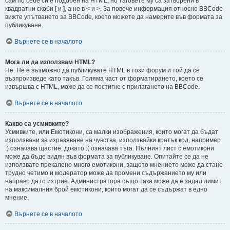
сам по себе си е подобен на HTML, но таговете му са затворени в
квадратни скоби [ и ], а не в < и >. За повече информация относно BBCode
вижте упътването за BBCode, което можете да намерите във формата за
публикуване.
Върнете се в началото
Мога ли да използвам HTML?
Не. Не е възможно да публикувате HTML в този форум и той да се
възпроизведе като такъв. Голяма част от форматирането, което се
извършва с HTML, може да се постигне с прилагането на BBCode.
Върнете се в началото
Какво са усмивките?
Усмивките, или Емотикони, са малки изображения, които могат да бъдат
използвани за изразяване на чувства, използвайки кратък код, например
:) означава щастие, докато :( означава тъга. Пълният лист с емотикони
може да бъде видян във формата за публикуване. Опитайте се да не
използвате прекалено много емотикони, защото мнението може да стане
трудно четимо и модератор може да промени съдържанието му или
направо да го изтрие. Администратора също така може да е задал лимит
на максималния брой емотикони, които могат да се съдържат в едно
мнение.
Върнете се в началото