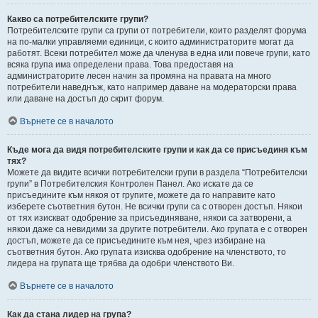
Какво са потребителските групи?
Потребителските групи са групи от потребители, които разделят форума
на по-малки управляеми единици, с които администраторите могат да
работят. Всеки потребител може да членува в една или повече групи, като
всяка група има определени права. Това предоставя на
администраторите лесен начин за промяна на правата на много
потребители наведнъж, като например даване на модераторски права
или даване на достъп до скрит форум.
Върнете се в началото
Къде мога да видя потребителските групи и как да се присъединя към
тях?
Можете да видите всички потребителски групи в раздела “Потребителски
групи” в Потребителския Контролен Панел. Ако искате да се
присъедините към някоя от групите, можете да го направите като
изберете съответния бутон. Не всички групи са с отворен достъп. Някои
от тях изискват одобрение за присъединяване, някои са затворени, а
някои даже са невидими за другите потребители. Ако групата е с отворен
достъп, можете да се присъедините към нея, чрез избиране на
съответния бутон. Ако групата изисква одобрение на членството, то
лидера на групата ще трябва да одобри членството Ви.
Върнете се в началото
Как да стана лидер на група?