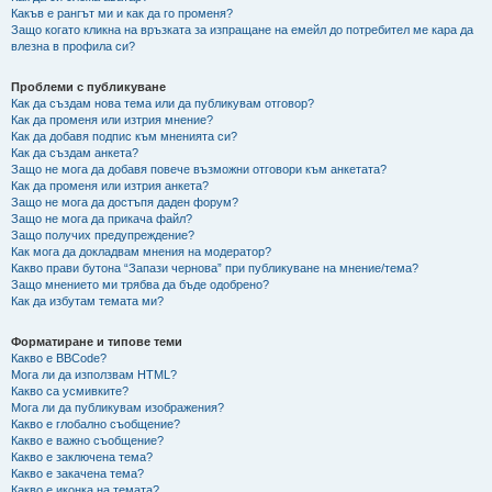
Какъв е рангът ми и как да го променя?
Защо когато кликна на връзката за изпращане на емейл до потребител ме кара да
влезна в профила си?
Проблеми с публикуване
Как да създам нова тема или да публикувам отговор?
Как да променя или изтрия мнение?
Как да добавя подпис към мненията си?
Как да създам анкета?
Защо не мога да добавя повече възможни отговори към анкетата?
Как да променя или изтрия анкета?
Защо не мога да достъпя даден форум?
Защо не мога да прикача файл?
Защо получих предупреждение?
Как мога да докладвам мнения на модератор?
Какво прави бутона “Запази чернова” при публикуване на мнение/тема?
Защо мнението ми трябва да бъде одобрено?
Как да избутам темата ми?
Форматиране и типове теми
Какво е BBCode?
Мога ли да използвам HTML?
Какво са усмивките?
Мога ли да публикувам изображения?
Какво е глобално съобщение?
Какво е важно съобщение?
Какво е заключена тема?
Какво е закачена тема?
Какво е иконка на темата?