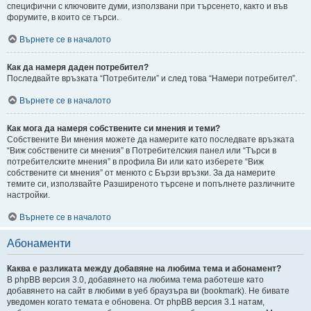
специфични с ключовите думи, използвани при търсенето, както и във
форумите, в които се търси.
Върнете се в началото
Как да намеря даден потребител?
Последвайте връзката “Потребители” и след това “Намери потребител”.
Върнете се в началото
Как мога да намеря собствените си мнения и теми?
Собствените Ви мнения можете да намерите като последвате връзката
“Виж собствените си мнения” в Потребителския панел или “Търси в
потребителските мнения” в профила Ви или като изберете “Виж
собствените си мнения” от менюто с Бързи връзки. За да намерите
темите си, използвайте Разширеното търсене и попълнете различните
настройки.
Върнете се в началото
Абонаменти
Каква е разликата между добавяне на любима тема и абонамент?
В phpBB версия 3.0, добавянето на любима тема работеше като
добавянето на сайт в любими в уеб браузъра ви (bookmark). Не бивате
уведомен когато темата е обновена. От phpBB версия 3.1 натам,