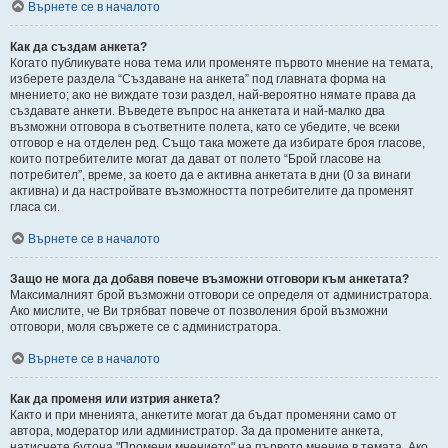
Върнете се в началото
Как да създам анкета?
Когато публикувате нова тема или променяте първото мнение на темата,
изберете раздела “Създаване на анкета” под главната форма на
мнението; ако не виждате този раздел, най-вероятно нямате права да
създавате анкети. Въведете въпрос на анкетата и най-малко два
възможни отговора в съответните полета, като се убедите, че всеки
отговор е на отделен ред. Също така можете да избирате броя гласове,
които потребителите могат да дават от полето “Брой гласове на
потребител”, време, за което да е активна анкетата в дни (0 за винаги
активна) и да настройвате възможността потребителите да променят
гласа си.
Върнете се в началото
Защо не мога да добавя повече възможни отговори към анкетата?
Максималният брой възможни отговори се определя от администратора.
Ако мислите, че Ви трябват повече от позволения брой възможни
отговори, моля свържете се с администратора.
Върнете се в началото
Как да променя или изтрия анкета?
Както и при мненията, анкетите могат да бъдат променяни само от
автора, модератор или администратор. За да промените анкета,
натиснете бутона "Промени мнението" на първото мнение в темата. Ако