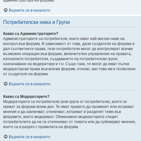
администратора на форума.
Върнете се в началото
Потребителски нива и Групи
Какво са Администраторите?
Администраторите са потребители, които имат най-високо ниво на
контрол във форума. В зависимост от това, дали създателя на форума е
дал съответните права, тези потребители могат да контролират всички
възможни операции във форума, включително управление на правата,
изгонените потребители, създаването на потребителски групи,
назначаване на модератори и т.н. Също така, те могат да имат пълни
модераторски права във всички форуми, отново, ако това им е позволено
от създателя на форума.
Върнете се в началото
Какво са Модераторите?
Модераторите са потребители (или група от потребители), които се
грижат за форума всеки ден. Те имат правото да променят или изтриват
мнения и да заключват, отключват, изтриват и разделят теми във
форумите, които модерират. Обикновено модераторите следят
потребителите да не се отклоняват от темата или да публикуват мнения,
които са в разрез с правилата на форума.
Върнете се в началото