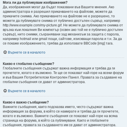
Мога ли да публикувам изображения?
Да, изображения могат да бъдат показвани във Вашите мнения. Ако
администратора е разрешил прикачването на файлове, можете да
прикачите снимка. Ако прикачването на файлове не е разрешено, то
можете да публикувате снимка от публично достъпен сървър, например
http://www.example.com/my-picture.gif. Не можете да публикувате снимка от
връзка към локалния Ви компютър (освен ако той не е публично достъпен
сървър), нито снимки, съхранявани зад механизъм за защита с парола,
например hotmail или gmail пощи, сайтове, изискващи парола и т.н. За да
се покаже изображението, трябва да използвате BBCode [img] тага.
Върнете се в началото
Какво е глобално съобщение?
Глобалните съобщения съдържат важна информация и трябва да ги
прочетете, когато е възможно. Те ще се показват най-горе на всеки форум
и във Вашия Потребителски Контролен Панел. Правата за създаване на
глобални съобщения се дават от администратора.
Върнете се в началото
Какво е важно съобщение?
Важните съобщения, както подсказва името, често съдържат важна
информация за форума, в който се намирате и трябва да ги прочетете,
когато е възможно. Важните съобщения се показват най-горе на всяка
страница на форума, в който са публикувани. Както и глобалните
съобщения, правата за създаването им се дават от администратора.