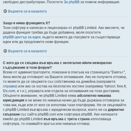
свободно дистрибутиран. Посетете
За phpBB
за повече информация.
Върнете се в началото
Защо я няма функцията X?
Този софтуер е написан и лицензиран от phpBB Limited. Ако мислите, че
дадена функция трябва да бъде добавена, моля посетете
phpBB център за идеи
, където можете да гласувате за съществуващи
идеи или да предложите нови функции.
Върнете се в началото
С кого да се свържа във връзка с нелегално и/или неморално
съдържание в този форум?
Всеки от администраторите, показани в списъка на страницата “Екипът”,
биха могли да отговорят на Вашите оплаквания. Ако не получите отговор,
то можете да се свържете със собственика на домейна (направете
справка
) или ако се хоства на безплатен хостинг (например Yahoo!, free.fr,
f2s.com, и т.н.), управата или отдела за оплаквания на този доставчик.
Обърнете внимание, че phpBB Limited няма
абсолютно никаква
юрисдикция
и не може по никакъв начин да бъде държана отговорна за
това как, къде или от кого се използва тази платформа. Не се свързвайте
с phpBB Limited във връзка с юридически въпроси, които не са
директно
свързани
със сайта phpBB.com или софтуера phpBB. Ако напишете
емейл до phpBB Limited
във връзка с трета страна
използваща
софтуера, то очаквайте кратък или никакъв отговор.