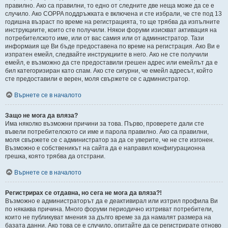
правилно. Ако са правилни, то едно от следните две неща може да се е
случило. Ако COPPA поддръжката е включена и сте избрали, че сте под 13
годишна възраст по време на регистрацията, то ще трябва да изпълните
инструкциите, които сте получили. Някои форуми изискват активация на
потребителското име, или от вас самия или от администратор. Тази
информаия ще Ви бъде предоставена по време на регистрация. Ако Ви е
изпратен емейл, следвайте инструкциите в него. Ако не сте получили
емейл, е възможно да сте предоставили грешен адрес или емейлът да е
бил категоризиран като спам. Ако сте сигурни, че емейл адресът, който
сте предоставили е верен, моля свържете се с администратор.
Върнете се в началото
Защо не мога да вляза?
Има няколко възможни причини за това. Първо, проверете дали сте
въвели потребителското си име и парола правилно. Ако са правилни,
моля свържете се с администратор за да се уверите, че не сте изгонен.
Възможно е собственикът на сайта да е направил конфигурационна
грешка, която трябва да отстрани.
Върнете се в началото
Регистрирах се отдавна, но сега не мога да вляза?!
Възможно е администраторът да е деактивирал или изтрил профила Ви
по някаква причина. Много форуми периодично изтриват потребители,
които не публикуват мнения за дълго време за да намалят размера на
базата данни. Ако това се е случило, опитайте да се регистрирате отново