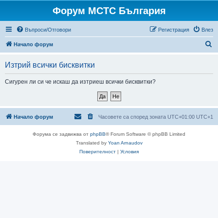
Форум МСТС България
Въпроси/Отговори
Регистрация
Влез
Т
Начало форум
ъ
Изтрий всички бисквитки
р
с
Сигурен ли си че искаш да изтриеш всички бисквитки?
е
н
е
Начало форум
Часовете са според зоната UTC+01:00 UTC+1
Форума се задвижва от
phpBB
® Forum Software © phpBB Limited
Translated by
Yoan Arnaudov
Поверителност
|
Условия