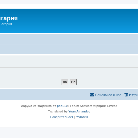
гария
ългария
Свържи се с нас
Изтри
Форума се задвижва от
phpBB
® Forum Software © phpBB Limited
Translated by
Yoan Arnaudov
Поверителност
|
Условия