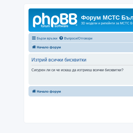
Форум МСТС Бъл
3D модели и рипейнти за МСТС Б
Бързи връзки
Въпроси/Отговори
Начало форум
Изтрий всички бисквитки
Сигурен ли си че искаш да изтриеш всички бисквитки?
Начало форум