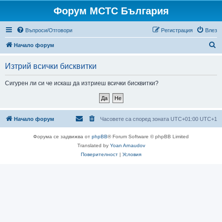
Форум МСТС България
Въпроси/Отговори
Регистрация
Влез
Т
Начало форум
ъ
Изтрий всички бисквитки
р
с
Сигурен ли си че искаш да изтриеш всички бисквитки?
е
н
е
Начало форум
Часовете са според зоната UTC+01:00 UTC+1
Форума се задвижва от
phpBB
® Forum Software © phpBB Limited
Translated by
Yoan Arnaudov
Поверителност
|
Условия