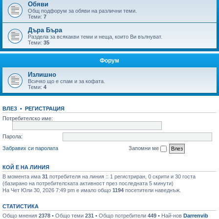
Обяви
Общ подфорум за обяви на различни теми.
Теми:
7
Дъра Бъра
Раздела за всякакви теми и неща, които Ви вълнуват.
Теми:
35
Форум
Излишно
Всичко що е спам и за кофата.
Теми:
4
ВЛЕЗ
•
РЕГИСТРАЦИЯ
Потребителско име:
Парола:
Забравих си паролата
Запомни ме
КОЙ Е НА ЛИНИЯ
В момента има
31
потребителя на линия :: 1 регистриран, 0 скрити и 30 госта
(базирано на потребителската активност през последната 5 минути)
На Чет Юли 30, 2026 7:49 pm е имало общо
1194
посетители наведнъж.
СТАТИСТИКА
Общо мнения
2378
• Общо теми
231
• Общо потребители
449
• Най-нов
Darrenvib