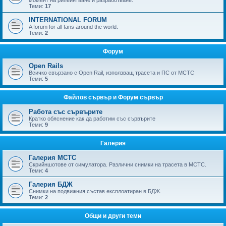
момент на рипейнтване и разработване.
Теми:
17
INTERNATIONAL FORUM
A forum for all fans around the world.
Теми:
2
Форум
Open Rails
Всичко свързано с Open Rail, използващ трасета и ПС от МСТС
Теми:
5
Файлов сървър и Форум сървър
Работа със сървърите
Кратко обяснение как да работим със сървърите
Теми:
9
Галерия
Галерия МСТС
Скрийншотове от симулатора. Различни снимки на трасета в МСТС.
Теми:
4
Галерия БДЖ
Снимки на подвижния състав експлоатиран в БДЖ.
Теми:
2
Общи и други теми