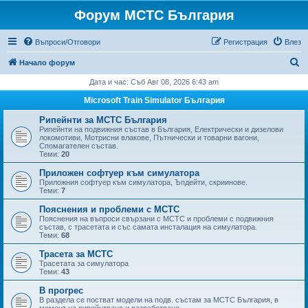
Форум МСТС България
Въпроси/Отговори
Регистрация
Влез
Т
Начало форум
ъ
Дата и час: Съб Авг 08, 2026 6:43 am
р
Microsoft Train Simulator България
с
Рипейнти за МСТС България
е
Рипейнти на подвижния състав в България, Електрически и дизелови
локомотиви, Мотрисни влакове, Пътнически и товарни вагони,
н
Спомагателен състав.
Теми:
20
е
Приложен софтуер към симулатора
Приложния софтуер към симулатора, Ъпдейти, скриинове.
Теми:
7
Пояснения и проблеми с МСТС
Пояснения на въпроси свързани с МСТС и проблеми с подвижния
състав, с трасетата и със самата инсталация на симулатора.
Теми:
68
Трасета за МСТС
Трасетата за симулатора
Теми:
43
В прогрес
В раздела се постват модели на подв. състам за МСТС България, в