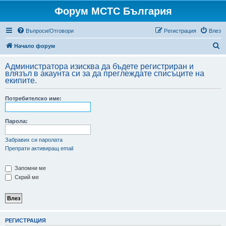
Форум МСТС България
Въпроси/Отговори
Регистрация
Влез
Т
Начало форум
ъ
Администратора изисква да бъдете регистриран и
р
влязъл в акаунта си за да преглеждате списъците на
екипите.
с
е
Потребителско име:
н
е
Парола:
Забравих си паролата
Препрати активиращ email
Запомни ме
Скрий ме
РЕГИСТРАЦИЯ