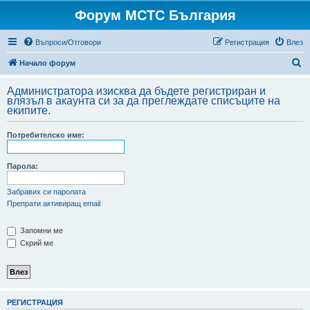
Форум МСТС България
Въпроси/Отговори
Регистрация
Влез
Т
Начало форум
ъ
Администратора изисква да бъдете регистриран и
р
влязъл в акаунта си за да преглеждате списъците на
екипите.
с
е
Потребителско име:
н
е
Парола:
Забравих си паролата
Препрати активиращ email
Запомни ме
Скрий ме
РЕГИСТРАЦИЯ