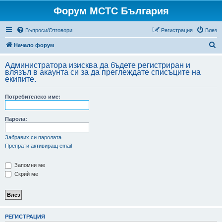
Форум МСТС България
Въпроси/Отговори
Регистрация
Влез
Т
Начало форум
ъ
Администратора изисква да бъдете регистриран и
р
влязъл в акаунта си за да преглеждате списъците на
екипите.
с
е
Потребителско име:
н
е
Парола:
Забравих си паролата
Препрати активиращ email
Запомни ме
Скрий ме
РЕГИСТРАЦИЯ