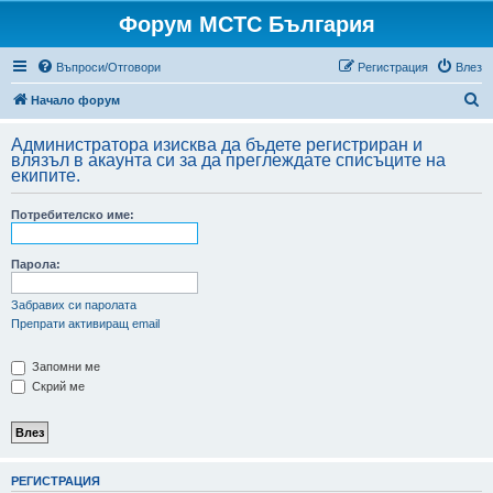
Форум МСТС България
Въпроси/Отговори
Регистрация
Влез
Т
Начало форум
ъ
Администратора изисква да бъдете регистриран и
р
влязъл в акаунта си за да преглеждате списъците на
екипите.
с
е
Потребителско име:
н
е
Парола:
Забравих си паролата
Препрати активиращ email
Запомни ме
Скрий ме
РЕГИСТРАЦИЯ