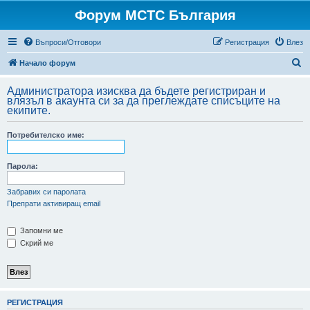
Форум МСТС България
Въпроси/Отговори
Регистрация
Влез
Т
Начало форум
ъ
Администратора изисква да бъдете регистриран и
р
влязъл в акаунта си за да преглеждате списъците на
екипите.
с
е
Потребителско име:
н
е
Парола:
Забравих си паролата
Препрати активиращ email
Запомни ме
Скрий ме
РЕГИСТРАЦИЯ