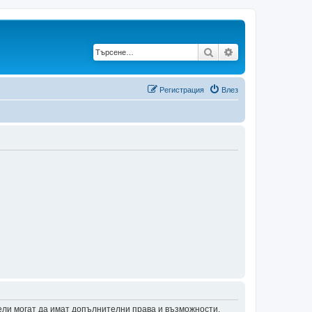
Търсене
Разширено търс
Регистрация
Влез
тели могат да имат допълнителни права и възможности.