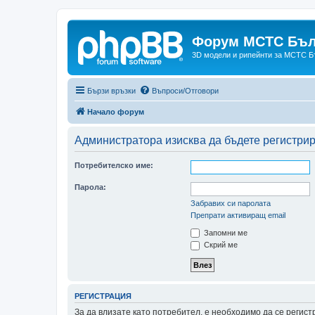
Форум МСТС Бъл
3D модели и рипейнти за МСТС Б
Бързи връзки
Въпроси/Отговори
Начало форум
Администратора изисква да бъдете регистрир
Потребителско име:
Парола:
Забравих си паролата
Препрати активиращ email
Запомни ме
Скрий ме
РЕГИСТРАЦИЯ
За да влизате като потребител, е необходимо да се регис