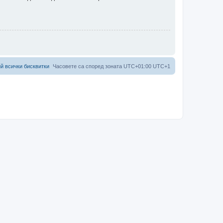
й всички бисквитки
Часовете са според зоната UTC+01:00 UTC+1