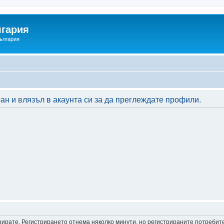
гария
ългария
ан и влязъл в акаунта си за да преглеждате профили.
трирате. Регистрирането отнема няколко минути, но регистрираните потреби