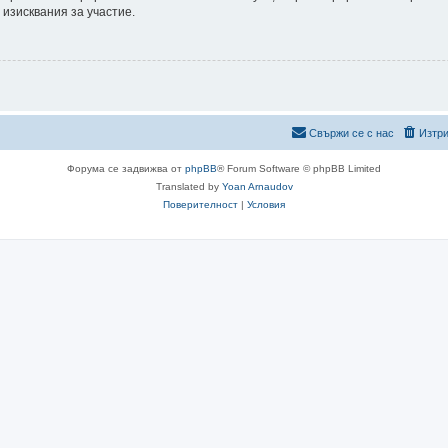
 изисквания за участие.
Свържи се с нас
Изтри
Форума се задвижва от
phpBB
® Forum Software © phpBB Limited
Translated by
Yoan Arnaudov
Поверителност
|
Условия