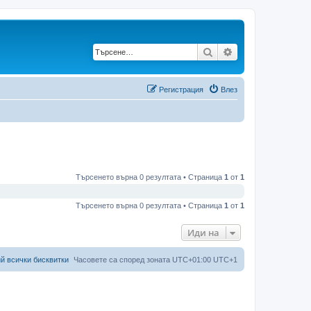
Търсене
Разширено търс
Регистрация
Влез
Търсенето върна 0 резултата • Страница
1
от
1
Търсенето върна 0 резултата • Страница
1
от
1
Иди на
й всички бисквитки
Часовете са според зоната UTC+01:00 UTC+1