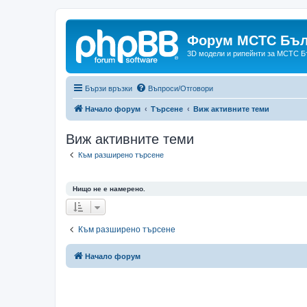
Форум МСТС Бъл
3D модели и рипейнти за МСТС Б
Бързи връзки
Въпроси/Отговори
Начало форум
Търсене
Виж активните теми
Виж активните теми
Към разширено търсене
Нищо не е намерено.
Към разширено търсене
Начало форум