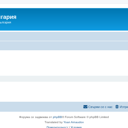
гария
ългария
Свържи се с нас
Изтри
Форума се задвижва от
phpBB
® Forum Software © phpBB Limited
Translated by
Yoan Arnaudov
Поверителност
|
Условия