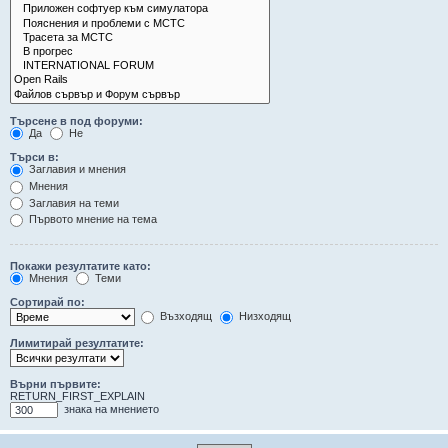
Търсене в под форуми:
Да
Не
Търси в:
Заглавия и мнения
Мнения
Заглавия на теми
Първото мнение на тема
Покажи резултатите като:
Мнения
Теми
Сортирай по:
Възходящ
Низходящ
Лимитирай резултатите:
Върни първите:
RETURN_FIRST_EXPLAIN
знака на мнението