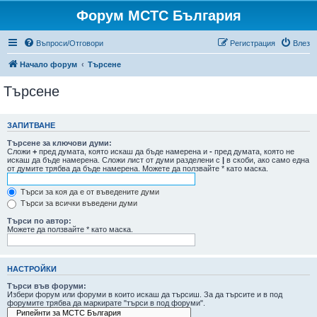
Форум МСТС България
Въпроси/Отговори
Регистрация
Влез
Начало форум
Търсене
Търсене
ЗАПИТВАНЕ
Търсене за ключови думи:
Сложи
+
пред думата, която искаш да бъде намерена и
-
пред думата, която не
искаш да бъде намерена. Сложи лист от думи разделени с
|
в скоби, ако само една
от думите трябва да бъде намерена. Можете да ползвайте * като маска.
Търси за коя да е от въведените думи
Търси за всички въведени думи
Търси по автор:
Можете да ползвайте * като маска.
НАСТРОЙКИ
Търси във форуми:
Избери форум или форуми в които искаш да търсиш. За да търсите и в под
форумите трябва да маркирате "търси в под форуми".