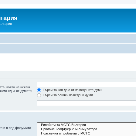
гария
ългария
та, която не искаш
Търси за коя да е от въведените думи
 само една от думите
Търси за всички въведени думи
те и в под форумите