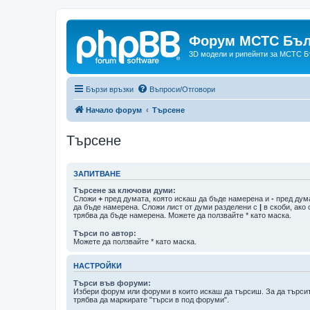
Форум МСТС Бъл
3D модели и рипейнти за МСТС Б
Бързи връзки
Въпроси/Отговори
Начало форум
Търсене
Търсене
ЗАПИТВАНЕ
Търсене за ключови думи:
Сложи
+
пред думата, която искаш да бъде намерена и
-
пред дума
да бъде намерена. Сложи лист от думи разделени с
|
в скоби, ако
трябва да бъде намерена. Можете да ползвайте * като маска.
Търси по автор:
Можете да ползвайте * като маска.
НАСТРОЙКИ
Търси във форуми:
Избери форум или форуми в които искаш да търсиш. За да търси
трябва да маркирате "търси в под форуми".