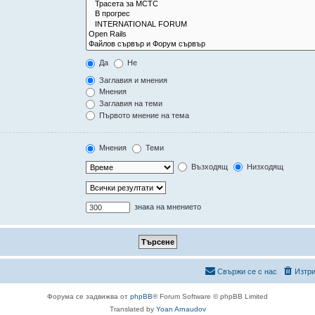
Да
Не
Заглавия и мнения
Мнения
Заглавия на теми
Първото мнение на тема
Мнения
Теми
Възходящ
Низходящ
знака на мнението
Свържи се с нас
Изтри
Форума се задвижва от
phpBB
® Forum Software © phpBB Limited
Translated by
Yoan Arnaudov