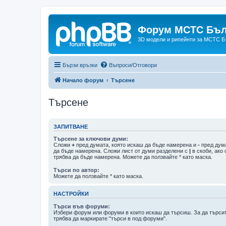
Форум МСТС Бъл
3D модели и рипейнти за МСТС Б
Бързи връзки
Въпроси/Отговори
Начало форум
Търсене
Търсене
ЗАПИТВАНЕ
Търсене за ключови думи:
Сложи
+
пред думата, която искаш да бъде намерена и
-
пред дума
да бъде намерена. Сложи лист от думи разделени с
|
в скоби, ако
трябва да бъде намерена. Можете да ползвайте * като маска.
Търси по автор:
Можете да ползвайте * като маска.
НАСТРОЙКИ
Търси във форуми:
Избери форум или форуми в които искаш да търсиш. За да търси
трябва да маркирате "търси в под форуми".