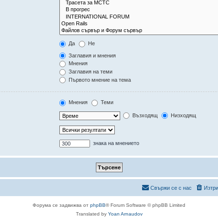
Да
Не
Заглавия и мнения
Мнения
Заглавия на теми
Първото мнение на тема
Мнения
Теми
Възходящ
Низходящ
знака на мнението
Свържи се с нас
Изтри
Форума се задвижва от
phpBB
® Forum Software © phpBB Limited
Translated by
Yoan Arnaudov