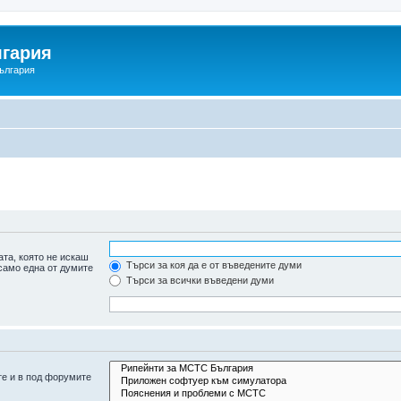
гария
ългария
та, която не искаш
Търси за коя да е от въведените думи
 само една от думите
Търси за всички въведени думи
те и в под форумите