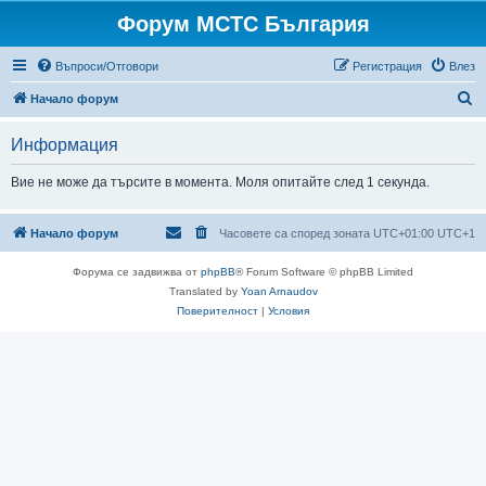
Форум МСТС България
Въпроси/Отговори
Регистрация
Влез
Т
Начало форум
ъ
Информация
р
с
Вие не може да търсите в момента. Моля опитайте след 1 секунда.
е
н
Начало форум
Часовете са според зоната UTC+01:00 UTC+1
е
Форума се задвижва от
phpBB
® Forum Software © phpBB Limited
Translated by
Yoan Arnaudov
Поверителност
|
Условия