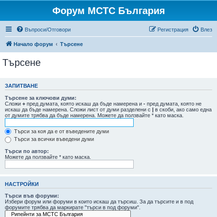
Форум МСТС България
Въпроси/Отговори
Регистрация
Влез
Начало форум
Търсене
Търсене
ЗАПИТВАНЕ
Търсене за ключови думи:
Сложи
+
пред думата, която искаш да бъде намерена и
-
пред думата, която не
искаш да бъде намерена. Сложи лист от думи разделени с
|
в скоби, ако само една
от думите трябва да бъде намерена. Можете да ползвайте * като маска.
Търси за коя да е от въведените думи
Търси за всички въведени думи
Търси по автор:
Можете да ползвайте * като маска.
НАСТРОЙКИ
Търси във форуми:
Избери форум или форуми в които искаш да търсиш. За да търсите и в под
форумите трябва да маркирате "търси в под форуми".