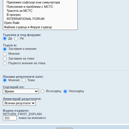
Търсене в под форуми:
Да
Не
Търси в:
Заглавия и мнения
Мнения
Заглавия на теми
Първото мнение на тема
Покажи резултатите като:
Мнения
Теми
Сортирай по:
Възходящ
Низходящ
Лимитирай резултатите:
Върни първите:
RETURN_FIRST_EXPLAIN
знака на мнението