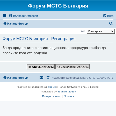
Форум МСТС България
Въпроси/Отговори
Влез
Т
Начало форум
ъ
Език:
р
Форум МСТС България - Регистрация
с
За да продължите с регистрационната процедура трябва да
е
посочите кога сте роден/а.
н
е
Начало форум
Часовете са според зоната UTC+01:00 UTC+1
Форума се задвижва от
phpBB
® Forum Software © phpBB Limited
Translated by
Yoan Arnaudov
Поверителност
|
Условия