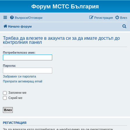
Форум МСТС България
Въпроси/Отговори
Регистрация
Влез
Т
Начало форум
ъ
Трябва да влезете в акаунта си за да имате достъп до
р
контролния панел
с
Потребителско име:
е
н
Парола:
е
Забравих си паролата
Препрати активиращ email
Запомни ме
Скрий ме
РЕГИСТРАЦИЯ
За да влизате като потребител, е необходимо да се регистрирате.