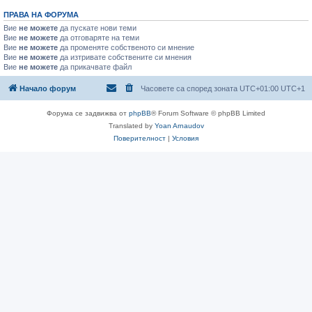
ПРАВА НА ФОРУМА
Вие
не можете
да пускате нови теми
Вие
не можете
да отговаряте на теми
Вие
не можете
да променяте собственото си мнение
Вие
не можете
да изтривате собствените си мнения
Вие
не можете
да прикачвате файл
Начало форум
Часовете са според зоната UTC+01:00 UTC+1
Форума се задвижва от
phpBB
® Forum Software © phpBB Limited
Translated by
Yoan Arnaudov
Поверителност
|
Условия