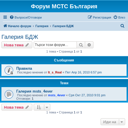
Форум МСТС България
Въпроси/Отговори
Регистрация
Влез
Т
Начало форум
Галерия
Галерия БДЖ
ъ
Галерия БДЖ
р
Търсене
Разширено търсен
Нова тема
с
1 тема • Страница
1
от
1
е
Съобщения
н
е
Правила
Последно мнение от
It_s_Real
«
Пет Апр 16, 2010 6:57 pm
Теми
Галерия msts_4ever
Последно мнение от
msts_4ever
«
Сря Окт 27, 2010 9:01 pm
Отговори:
1
Нова тема
1 тема • Страница
1
от
1
Иди на