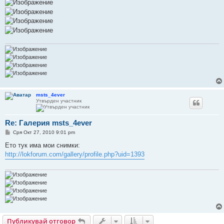
msts_4ever
Утвърден участник
Re: Галерия msts_4ever
М
Сря Окт 27, 2010 9:01 pm
н
е
Ето тук има мои снимки:
н
http://lokforum.com/gallery/profile.php?uid=1393
и
е
Публикувай отговор