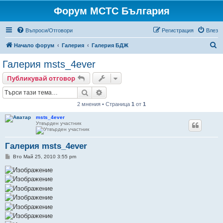
Форум МСТС България
Въпроси/Отговори
Регистрация
Влез
Т
Начало форум
Галерия
Галерия БДЖ
ъ
Галерия msts_4ever
р
Публикувай отговор
с
Търсене
Разширено търсене
е
2 мнения • Страница
1
от
1
н
е
msts_4ever
Утвърден участник
Галерия msts_4ever
М
Вто Май 25, 2010 3:55 pm
н
е
н
и
е