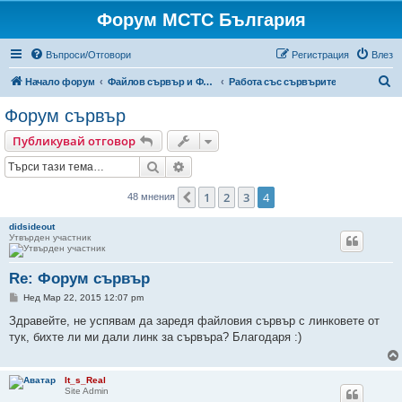
Форум МСТС България
Въпроси/Отговори
Регистрация
Влез
Т
Начало форум
Файлов сървър и Форум сървър
Работа със сървърите
ъ
Форум сървър
р
Публикувай отговор
с
Търсене
Разширено търсене
е
н
1
2
3
4
Предишна
48 мнения
е
didsideout
Утвърден участник
Re: Форум сървър
М
Нед Мар 22, 2015 12:07 pm
н
е
Здравейте, не успявам да заредя файловия сървър с линковете от
н
тук, бихте ли ми дали линк за сървъра? Благодаря :)
и
е
It_s_Real
Site Admin