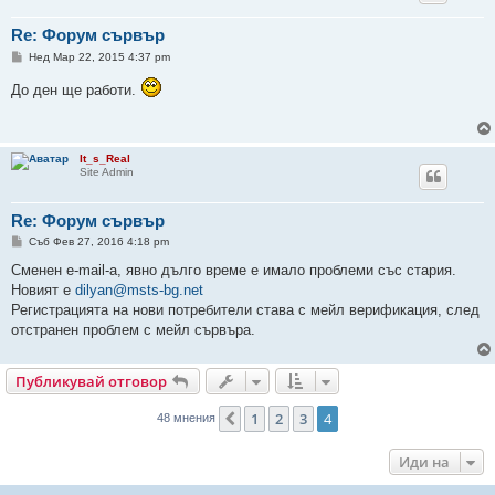
Re: Форум сървър
М
Нед Мар 22, 2015 4:37 pm
н
е
До ден ще работи.
н
и
е
It_s_Real
Site Admin
Re: Форум сървър
М
Съб Фев 27, 2016 4:18 pm
н
е
Сменен e-mail-а, явно дълго време е имало проблеми със стария.
н
Новият е
dilyan@msts-bg.net
и
е
Регистрацията на нови потребители става с мейл верификация, след
отстранен проблем с мейл сървъра.
Публикувай отговор
1
2
3
4
Предишна
48 мнения
Иди на