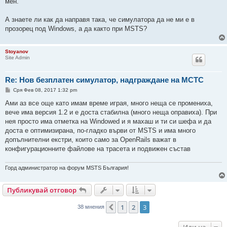
мен.
А знаете ли как да направя така, че симулатора да не ми е в
прозорец под Windows, а да както при MSTS?
Stoyanov
Site Admin
Re: Нов безплатен симулатор, надграждане на МСТС
М
Сря Фев 08, 2017 1:32 pm
н
е
Ами аз все още като имам време играя, много неща се промениха,
н
вече има версия 1.2 и е доста стабилна (много неща оправиха). При
и
е
нея просто има отметка на Windowed и я махаш и ти си шефа и да
доста е оптимизирана, по-гладко върви от MSTS и има много
допълнителни екстри, които само за OpenRails важат в
конфигурационните файлове на трасета и подвижен състав
Горд администратор на форум MSTS България!
Публикувай отговор
1
2
3
Предишна
38 мнения
Иди на