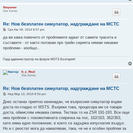
Stoyanov
Site Admin
Re: Нов безплатен симулатор, надграждане на МСТС
М
Сря Авг 06, 2014 8:57 pm
н
е
да ви кажа повечето от проблемите идват от самите трасета и
н
съставите - от както ползвам про трейн серията нямам никакви
и
е
проблеми - изобщо...
Горд администратор на форум MSTS България!
It_s_Real
Site Admin
Re: Нов безплатен симулатор, надграждане на МСТС
М
Нед Мар 13, 2016 6:53 pm
н
е
Днес останах приятно изненадан, че въпросния симулатор върви
н
доста по-гладко от MSTS. Въпреки това, процесора ми се товари
и
е
доста, обмислям някаква смяна. Тествах го на ZSR 191-193. Все още
има проблем с локомотивната спирачка на лос, 162/163, 362/363,
като няма едно положение, в което се задържа изпуснатия въздух.
Но и с реостат мога да намалявам, така, че не е особен проблем за