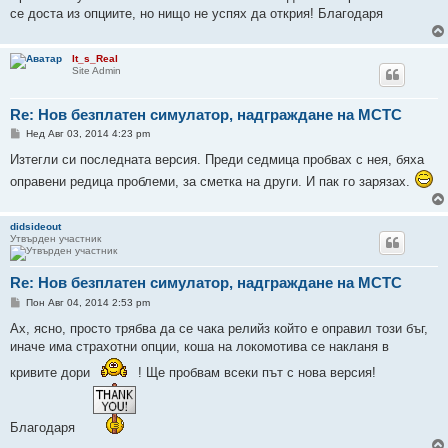
се доста из опциите, но нищо не успях да открия! Благодаря
It_s_Real
Site Admin
Re: Нов безплатен симулатор, надграждане на МСТС
М
Нед Авг 03, 2014 4:23 pm
н
е
Изтегли си последната версия. Преди седмица пробвах с нея, бяха
н
оправени редица проблеми, за сметка на други. И пак го зарязах.
и
е
didsideout
Утвърден участник
Re: Нов безплатен симулатор, надграждане на МСТС
М
Пон Авг 04, 2014 2:53 pm
н
е
Ах, ясно, просто трябва да се чака релийз който е оправил този бъг,
н
иначе има страхотни опции, коша на локомотива се накланя в
и
е
кривите дори
! Ще пробвам всеки път с нова версия!
Благодаря