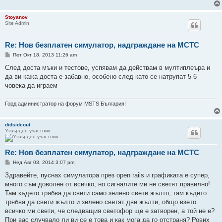
Stoyanov
Site Admin
Re: Нов безплатен симулатор, надграждане на МСТС
М
Пет Окт 18, 2013 11:26 am
н
е
След доста мъки и тестове, успявам да действам в мултиплеъра и
н
да ви кажа доста е забавно, особено след като се натрупат 5-6
и
е
човека да играем
Горд администратор на форум MSTS България!
didsideout
Утвърден участник
Re: Нов безплатен симулатор, надграждане на МСТС
М
Нед Авг 03, 2014 3:07 pm
н
е
Здравейте, пуснах симулатора през open rails и графиката е супер,
н
много съм доволен от всичко, но сигналите ми не светят правилно!
и
е
Там където трябва да свети само зелено свети жълто, там където
трябва да свети жълто и зелено светят две жълти, общо взето
всичко ми свети, че следващия светофор ще е затворен, а той не е?
При вас случвало ли ви се е това и как мога да го отстраня? Рових