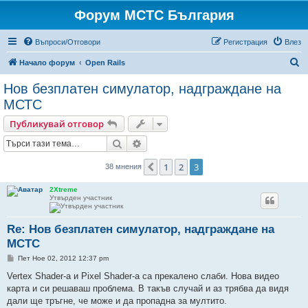
Форум МСТС България
Въпроси/Отговори
Регистрация
Влез
Т
Начало форум
Open Rails
ъ
Нов безплатен симулатор, надграждане на
р
МСТС
с
Публикувай отговор
е
Търсене
Разширено търсене
н
е
1
2
3
Предишна
38 мнения
2Xtreme
Утвърден участник
Re: Нов безплатен симулатор, надграждане на
МСТС
М
Пет Ное 02, 2012 12:37 pm
н
е
Vertex Shader-а и Pixel Shader-а са прекалено слаби. Нова видео
н
карта и си решаваш проблема. В такъв случай и аз трябва да видя
и
е
дали ще тръгне, че може и да пропадна за мултито.