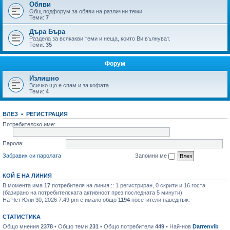
Обяви
Общ подфорум за обяви на различни теми.
Теми:
7
Дъра Бъра
Раздела за всякакви теми и неща, които Ви вълнуват.
Теми:
35
Форум
Излишно
Всичко що е спам и за кофата.
Теми:
4
ВЛЕЗ
•
РЕГИСТРАЦИЯ
Потребителско име:
Парола:
Забравих си паролата
Запомни ме
КОЙ Е НА ЛИНИЯ
В момента има
17
потребителя на линия :: 1 регистриран, 0 скрити и 16 госта
(базирано на потребителската активност през последната 5 минути)
На Чет Юли 30, 2026 7:49 pm е имало общо
1194
посетители наведнъж.
СТАТИСТИКА
Общо мнения
2378
• Общо теми
231
• Общо потребители
449
• Най-нов
Darrenvib