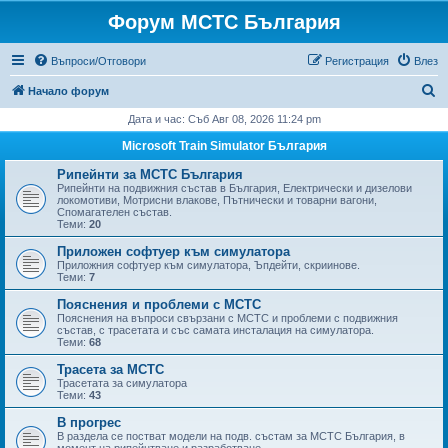
Форум МСТС България
Въпроси/Отговори
Регистрация
Влез
Т
Начало форум
ъ
Дата и час: Съб Авг 08, 2026 11:24 pm
р
Microsoft Train Simulator България
с
Рипейнти за МСТС България
е
Рипейнти на подвижния състав в България, Електрически и дизелови
локомотиви, Мотрисни влакове, Пътнически и товарни вагони,
н
Спомагателен състав.
Теми:
20
е
Приложен софтуер към симулатора
Приложния софтуер към симулатора, Ъпдейти, скриинове.
Теми:
7
Пояснения и проблеми с МСТС
Пояснения на въпроси свързани с МСТС и проблеми с подвижния
състав, с трасетата и със самата инсталация на симулатора.
Теми:
68
Трасета за МСТС
Трасетата за симулатора
Теми:
43
В прогрес
В раздела се постват модели на подв. състам за МСТС България, в