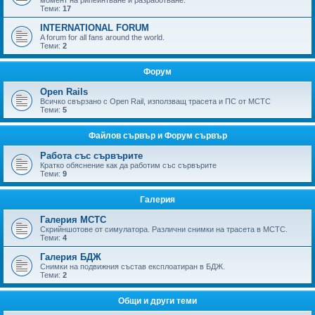
момент на рипейнтване и разработване.
Теми:
17
INTERNATIONAL FORUM
A forum for all fans around the world.
Теми:
2
Форум
Open Rails
Всичко свързано с Open Rail, използващ трасета и ПС от МСТС
Теми:
5
Файлов сървър и Форум сървър
Работа със сървърите
Кратко обяснение как да работим със сървърите
Теми:
9
Галерия
Галерия МСТС
Скрийншотове от симулатора. Различни снимки на трасета в МСТС.
Теми:
4
Галерия БДЖ
Снимки на подвижния състав експлоатиран в БДЖ.
Теми:
2
Общи и други теми