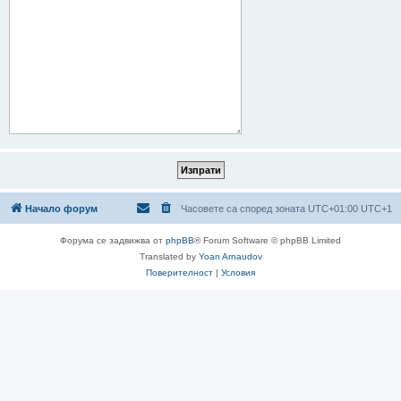
Начало форум
Часовете са според зоната UTC+01:00 UTC+1
Форума се задвижва от
phpBB
® Forum Software © phpBB Limited
Translated by
Yoan Arnaudov
Поверителност
|
Условия