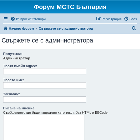
Форум МСТС България
Въпроси/Отговори
Регистрация
Влез
Т
Начало форум
Свържете се с администратора
ъ
Свържете се с администратора
р
с
Получател:
Администратор
е
н
Твоят имейл адрес:
е
Твоето име:
Заглавие:
Писане на мнение:
Съобщението ще бъде изпратено като текст, без HTML и BBCode.