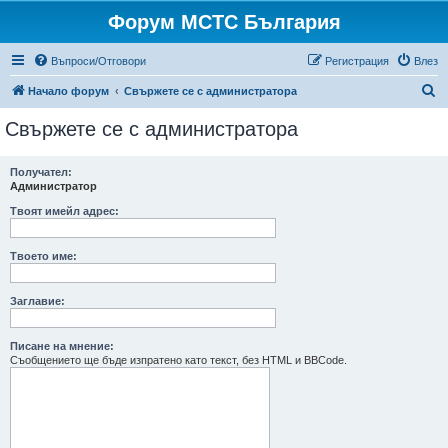
Форум МСТС България
Въпроси/Отговори
Регистрация
Влез
Т
Начало форум
Свържете се с администратора
ъ
Свържете се с администратора
р
с
Получател:
Администратор
е
н
Твоят имейл адрес:
е
Твоето име:
Заглавие:
Писане на мнение:
Съобщението ще бъде изпратено като текст, без HTML и BBCode.