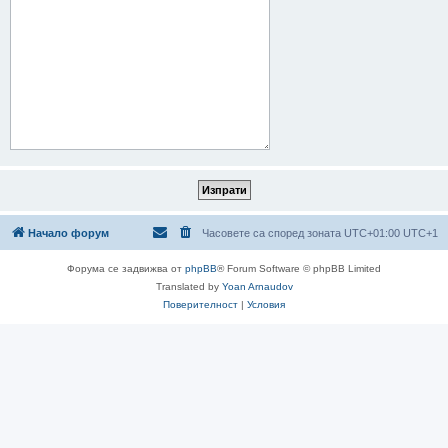
Начало форум
Часовете са според зоната UTC+01:00 UTC+1
Форума се задвижва от
phpBB
® Forum Software © phpBB Limited
Translated by
Yoan Arnaudov
Поверителност
|
Условия