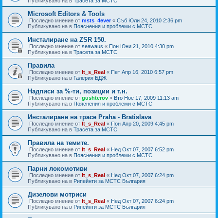
Публикувано на в
Трасета за МСТС
Microsoft Editors & Tools
Последно мнение от
msts_4ever
«
Съб Юли 24, 2010 2:36 pm
Публикувано на в
Пояснения и проблеми с МСТС
Инсталиране на ZSR 150.
Последно мнение от
seawaus
«
Пон Юни 21, 2010 4:30 pm
Публикувано на в
Трасета за МСТС
Правила
Последно мнение от
It_s_Real
«
Пет Апр 16, 2010 6:57 pm
Публикувано на в
Галерия БДЖ
Надписи за %-ти, позиции и т.н.
Последно мнение от
gushterov
«
Вто Ное 17, 2009 11:13 am
Публикувано на в
Пояснения и проблеми с МСТС
Инсталиране на трасе Praha - Bratislava
Последно мнение от
It_s_Real
«
Пон Апр 20, 2009 4:45 pm
Публикувано на в
Трасета за МСТС
Правила на темите.
Последно мнение от
It_s_Real
«
Нед Окт 07, 2007 6:52 pm
Публикувано на в
Пояснения и проблеми с МСТС
Парни локомотиви
Последно мнение от
It_s_Real
«
Нед Окт 07, 2007 6:24 pm
Публикувано на в
Рипейнти за МСТС България
Дизелови мотриси
Последно мнение от
It_s_Real
«
Нед Окт 07, 2007 6:24 pm
Публикувано на в
Рипейнти за МСТС България