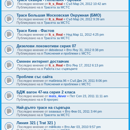
Последно мнение от
It_s_Real
«
Съб Мар 24, 2012 10:42 am
Публикувано на в
Трасета за МСТС
Трасе Большая Московская Окружная (БМО)
Последно мнение от
It_s_Real
«
Съб Мар 24, 2012 9:39 am
Публикувано на в
Трасета за МСТС
Трасе Киев - Фастов
Последно мнение от
It_s_Real
«
Нед Мар 11, 2012 4:25 pm
Публикувано на в
Трасета за МСТС
Дизелови локомотиви серия 07
Последно мнение от
didsideout
«
Вто Яну 31, 2012 8:38 pm
Публикувано на в
Пояснения и проблеми с МСТС
Сменен интернет доставчик
Последно мнение от
It_s_Real
«
Вто Яну 17, 2012 6:13 pm
Публикувано на в
Работа със сървърите
Проблем със сайта
Последно мнение от
ma6inista.96
«
Съб Дек 24, 2011 8:06 pm
Публикувано на в
Пояснения и проблеми с МСТС
БДЖ вагон 47-ма серия 2 класа
Последно мнение от
msts_4ever
«
Пет Сеп 23, 2011 11:11 am
Публикувано на в
В прогрес
Най-дълго трасе на сървъра
Последно мнение от
seawaus
«
Вто Фев 01, 2011 3:44 pm
Публикувано на в
Трасета за МСТС
Линия 321 ( Trat 321 )
Последно мнение от
mili4koto
«
Вто Авг 03, 2010 9:57 pm