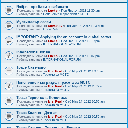
Railjet - проблем с кабината
Последно мнение от
Lucho
«
Пон Яну 14, 2013 11:39 am
Публикувано на в
Пояснения и проблеми с МСТС
Мултиплеър сесии
Последно мнение от
Stoyanov
«
Пет Дек 14, 2012 10:39 pm
Публикувано на в
Open Rails
IMPORTANT: Applying for an account in global server
Последно мнение от
Lucho
«
Нед Ное 11, 2012 10:19 pm
Публикувано на в
INTERNATIONAL FORUM
International forum
Последно мнение от
Lucho
«
Нед Ное 11, 2012 10:07 pm
Публикувано на в
INTERNATIONAL FORUM
Трасе Савёлово
Последно мнение от
It_s_Real
«
Съб Мар 24, 2012 1:37 pm
Публикувано на в
Трасета за МСТС
Пояснение към раздел Трасета за МСТС
Последно мнение от
It_s_Real
«
Съб Мар 24, 2012 11:09 am
Публикувано на в
Трасета за МСТС
Трасе Тернополь-Волочиск
Последно мнение от
It_s_Real
«
Съб Мар 24, 2012 10:53 am
Публикувано на в
Трасета за МСТС
Трасе Калина - Дачная
Последно мнение от
It_s_Real
«
Съб Мар 24, 2012 10:50 am
Публикувано на в
Трасета за МСТС
Трасе Сквира - Попельня - Бровки