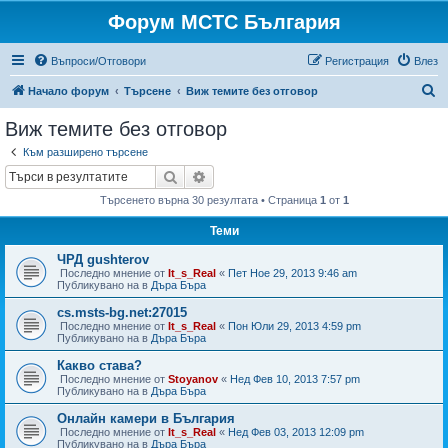
Форум МСТС България
Въпроси/Отговори
Регистрация
Влез
Т
Начало форум
Търсене
Виж темите без отговор
ъ
Виж темите без отговор
р
Към разширено търсене
с
Търсене
Разширено търсене
е
Търсенето върна 30 резултата • Страница
1
от
1
н
Теми
е
ЧРД gushterov
Последно мнение от
It_s_Real
«
Пет Ное 29, 2013 9:46 am
Публикувано на в
Дъра Бъра
cs.msts-bg.net:27015
Последно мнение от
It_s_Real
«
Пон Юли 29, 2013 4:59 pm
Публикувано на в
Дъра Бъра
Какво става?
Последно мнение от
Stoyanov
«
Нед Фев 10, 2013 7:57 pm
Публикувано на в
Дъра Бъра
Онлайн камери в България
Последно мнение от
It_s_Real
«
Нед Фев 03, 2013 12:09 pm
Публикувано на в
Дъра Бъра