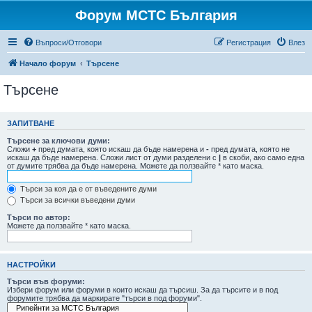
Форум МСТС България
Въпроси/Отговори
Регистрация
Влез
Начало форум
Търсене
Търсене
ЗАПИТВАНЕ
Търсене за ключови думи:
Сложи
+
пред думата, която искаш да бъде намерена и
-
пред думата, която не
искаш да бъде намерена. Сложи лист от думи разделени с
|
в скоби, ако само една
от думите трябва да бъде намерена. Можете да ползвайте * като маска.
Търси за коя да е от въведените думи
Търси за всички въведени думи
Търси по автор:
Можете да ползвайте * като маска.
НАСТРОЙКИ
Търси във форуми:
Избери форум или форуми в които искаш да търсиш. За да търсите и в под
форумите трябва да маркирате "търси в под форуми".