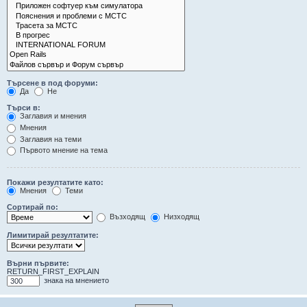
Търсене в под форуми:
Да
Не
Търси в:
Заглавия и мнения
Мнения
Заглавия на теми
Първото мнение на тема
Покажи резултатите като:
Мнения
Теми
Сортирай по:
Възходящ
Низходящ
Лимитирай резултатите:
Върни първите:
RETURN_FIRST_EXPLAIN
знака на мнението