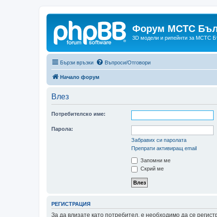
Форум МСТС Бъл
3D модели и рипейнти за МСТС Б
Бързи връзки
Въпроси/Отговори
Начало форум
Влез
Потребителско име:
Парола:
Забравих си паролата
Препрати активиращ email
Запомни ме
Скрий ме
РЕГИСТРАЦИЯ
За да влизате като потребител, е необходимо да се регис