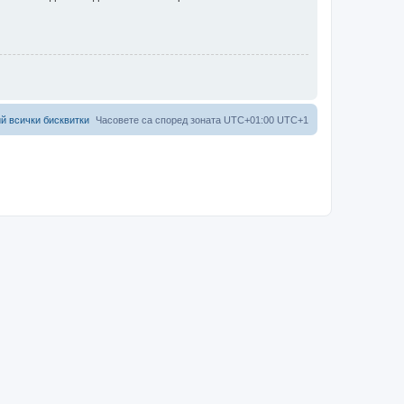
й всички бисквитки
Часовете са според зоната UTC+01:00 UTC+1