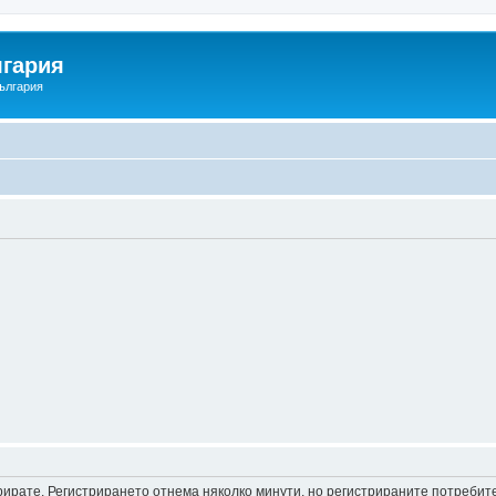
гария
ългария
трирате. Регистрирането отнема няколко минути, но регистрираните потреби