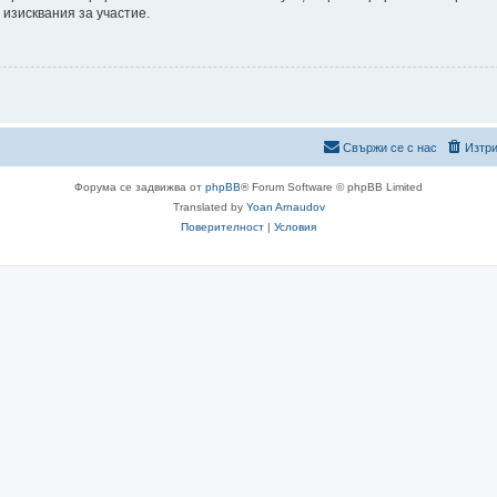
 изисквания за участие.
Свържи се с нас
Изтри
Форума се задвижва от
phpBB
® Forum Software © phpBB Limited
Translated by
Yoan Arnaudov
Поверителност
|
Условия