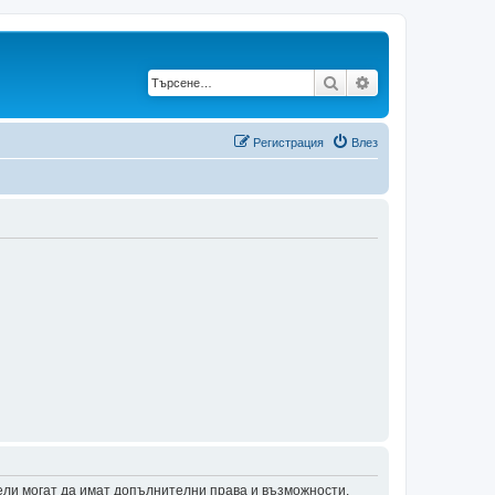
Търсене
Разширено търс
Регистрация
Влез
тели могат да имат допълнителни права и възможности.