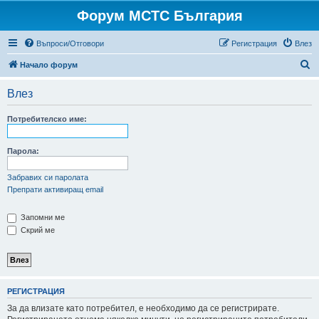
Форум МСТС България
Въпроси/Отговори
Регистрация
Влез
Т
Начало форум
ъ
Влез
р
с
Потребителско име:
е
н
Парола:
е
Забравих си паролата
Препрати активиращ email
Запомни ме
Скрий ме
РЕГИСТРАЦИЯ
За да влизате като потребител, е необходимо да се регистрирате.