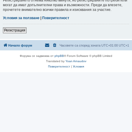
Регистрирането отнема няколко минути, но регистрираните потребители
могат да имат допълнителни права и възможности. Преди да влезете,
прочетете внимателно всички правила и изисквания за участие.
Условия за ползване
|
Поверителност
Регистрация
Начало форум
Часовете са според зоната UTC+01:00 UTC+1
Форума се задвижва от
phpBB
® Forum Software © phpBB Limited
Translated by
Yoan Arnaudov
Поверителност
|
Условия