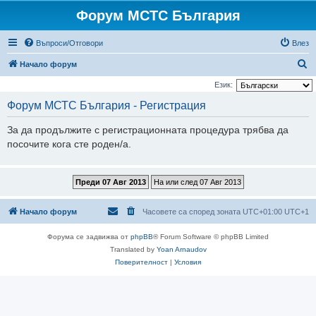
Форум МСТС България
Въпроси/Отговори
Влез
Т
Начало форум
ъ
Език:
р
Форум МСТС България - Регистрация
с
За да продължите с регистрационната процедура трябва да
е
посочите кога сте роден/а.
н
е
Начало форум
Часовете са според зоната UTC+01:00 UTC+1
Форума се задвижва от
phpBB
® Forum Software © phpBB Limited
Translated by
Yoan Arnaudov
Поверителност
|
Условия