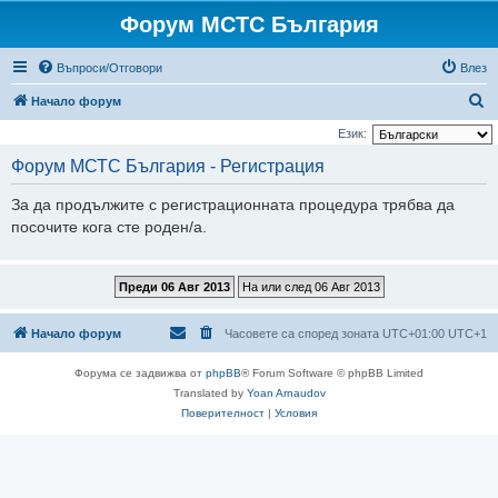
Форум МСТС България
Въпроси/Отговори
Влез
Т
Начало форум
ъ
Език:
р
Форум МСТС България - Регистрация
с
За да продължите с регистрационната процедура трябва да
е
посочите кога сте роден/а.
н
е
Начало форум
Часовете са според зоната UTC+01:00 UTC+1
Форума се задвижва от
phpBB
® Forum Software © phpBB Limited
Translated by
Yoan Arnaudov
Поверителност
|
Условия